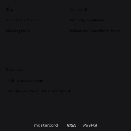
Blog
Contact Us
Terms & Conditions
Warranty Registration
Shipping Policy
Refund and Cancellation Policy
Download
info@harisonphoto.com
+91-84279-52565, +91-183-2586114