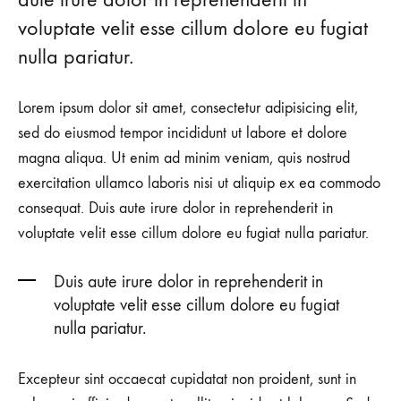
voluptate velit esse cillum dolore eu fugiat
Studio
nulla pariatur.
FW2017
Lorem ipsum dolor sit amet, consectetur adipisicing elit,
AUGUST
sed do eiusmod tempor incididunt ut labore et dolore
23,
magna aliqua. Ut enim ad minim veniam, quis nostrud
2018
exercitation ullamco laboris nisi ut aliquip ex ea commodo
0
consequat. Duis aute irure dolor in reprehenderit in
SHARE
voluptate velit esse cillum dolore eu fugiat nulla pariatur.
NO
COMMENTS
ON
Duis aute irure dolor in reprehenderit in
FASHION
voluptate velit esse cillum dolore eu fugiat
MONTH-
READY
nulla pariatur.
IN
KONTE
STUDIO
Excepteur sint occaecat cupidatat non proident, sunt in
FW2017