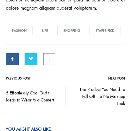
dolore magnam aliquam quaerat voluptatem.
FASHION
LIFE
SHOPPING
STAFFS PICK
PREVIOUS POST
NEXT POST
Post
The Product You Need To
5 Effortlessly Cool Outfit
Pull Off the No-Makeup
navigation
Ideas to Wear to a Contert
Look
YOU MIGHT ALSO LIKE