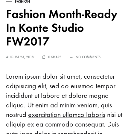
FASHION
Fashion Month-Ready
In Konte Studio
FW2017
ON
AUGUST 23, 2018
0 SHARE
NO COMMENTS
FASHION
MONTH-
Fashion
READY
Lorem ipsum dolor sit amet, consectetur
IN
adipisicing elit, sed do eiusmod tempor
KONTE
Month-
STUDIO
incididunt ut labore et dolore magna
FW2017
Ready
aliqua. Ut enim ad minim veniam, quis
nostrud
exercitation ullamco laboris
nisi ut
In
aliquip ex ea commodo consequat. Duis
Konte
aute irure dolor in reprehenderit in